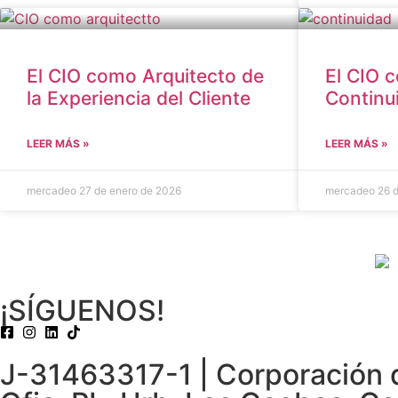
El CIO como Arquitecto de
El CIO 
la Experiencia del Cliente
Continu
LEER MÁS »
LEER MÁS »
mercadeo
27 de enero de 2026
mercadeo
26 
¡SÍGUENOS!
J-31463317-1 | Corporación de