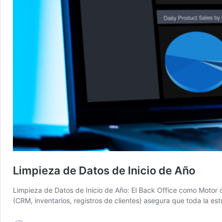
Limpieza de Datos de Inicio de Año
Limpieza de Datos de Inicio de Año: El Back Office como Motor d
(CRM, inventarios, registros de clientes) asegura que toda la e