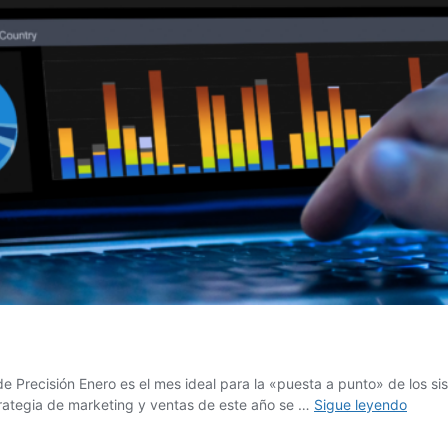
e Precisión Enero es el mes ideal para la «puesta a punto» de los si
Limpi
strategia de marketing y ventas de este año se …
Sigue leyendo
de
Datos