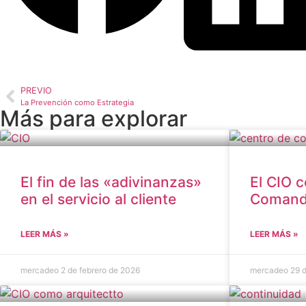
PREVIO
La Prevención como Estrategia
Más para explorar
El fin de las «adivinanzas»
El CIO 
en el servicio al cliente
Coman
LEER MÁS »
LEER MÁS »
mercadeo
2 de febrero de 2026
mercadeo
29 